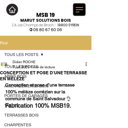
MSB 19
MARUT SOLUTIONS BOIS
Z.A. Les Champs de Brach -
19800 EYREIN
06 80 67 60 06
)
Post
TOUS LES POSTS
Didier ROCHE
TOUS LES POSTS
7 juil. 2025
1 min de lecture
CONCEPTION ET POSE D'UNE TERRASSE
ABRIS BOIS
EN MÉLÈZE
Conception et pose d’une terrasse 
AMENAGEMENTS BOIS
100% mélèze corrézien sur la 
PORTES DE GARAGES
commune de Saint Salvadour
 👌 
Fabrication 100% MSB19. 
TABLES
TERRASSES BOIS
CHARPENTES