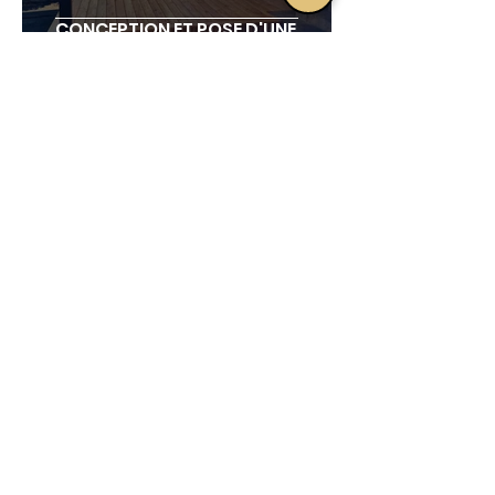
CONCEPTION ET POSE D'UNE
TERRASSE EN MÉLÈZE
26 juin 2025
1 min de lecture
ESCALIERS
FABRICATION D'UN ESCALIER EN
CHÊNE MASSIF
1
/
5