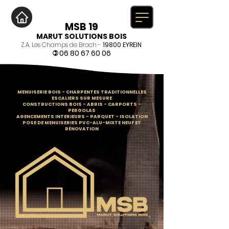
MSB 19
MARUT SOLUTIONS BOIS
Z.A. Les Champs de Brach -
19800 EYREIN
06 80 67 60 06
)
MENUISERIE BOIS
-
CHARPENTES TRADITIONNELLES
ESCALIERS SUR MESURE
CONSTRUCTIONS BOIS - ABRIS - CARPORTS -
PERGOLAS
AGENCEMENTS INTERIEURS - PARQUET - ISOLATION
POSE DE MENUISERIES PVC-ALU-MIXTE NEUF ET
RÉNOVATION