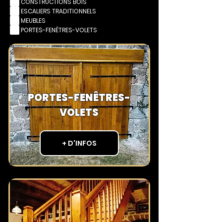
CONSTRUCTIONS BOIS
ESCALIERS TRADITIONNELS
MEUBLES
PORTES-FENÊTRES-VOLETS
PORTES-FENÊTRES-
VOLETS
+ D'INFOS