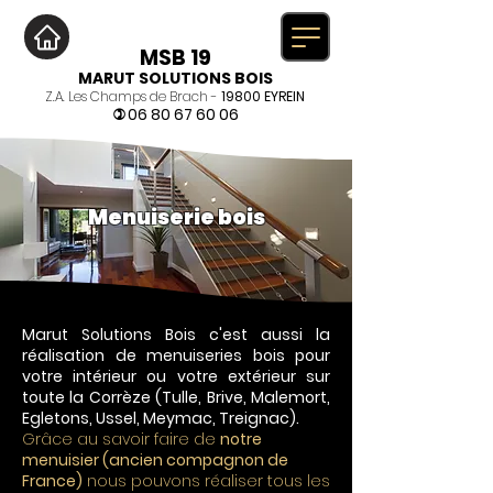
MSB 19
MARUT SOLUTIONS BOIS
Z.A. Les Champs de Brach -
19800 EYREIN
06 80 67 60 06
)
Menuiserie bois
Marut Solutions Bois c'est aussi la
réalisation de menuiseries bois pour
votre intérieur ou votre extérieur sur
toute la Corrèze (
Tulle
,
Brive
,
Malemort
,
Egletons
,
Ussel
,
Meymac
,
Treignac
).
Grâce au savoir faire de
notre
menuisier (ancien compagnon de
France)
nous pouvons réaliser tous les