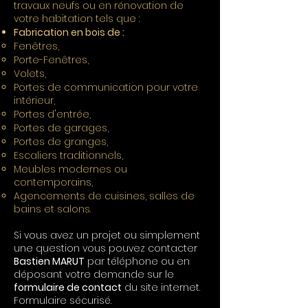
travaux neufs ou en rénovation de
votre habitation tels que :
Fabrication en bois de :
Fenêtres,​
Porte-Fenêtres,
Volets,
Portes de communication pour votre
intérieur,
Portes d'entrée,
Portes de garages,
Portes de granges,
Escaliers traditionnels,
Meubles modernes ou
contemporains,
Agencements de cuisines, salles de
bains et salons.
Si vous avez un projet ou simplement
une question vous pouvez contacter
Bastien MARUT
par téléphone ou en
déposant votre demande sur le
formulaire de contact
du site internet.
Formulaire sécurisé.