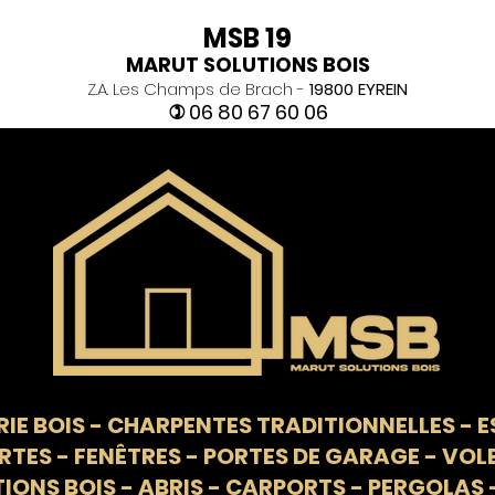
MSB 19
MARUT SOLUTIONS BOIS
Z.A. Les Champs de Brach -
19800 EYREIN
06 80 67 60 06
)
IE BOIS
-
CHARPENTES TRADITIONNELLES
-
E
RTES - FENÊTRES - PORTES DE GARAGE - VOL
ONS BOIS - ABRIS - CARPORTS - PERGOLAS