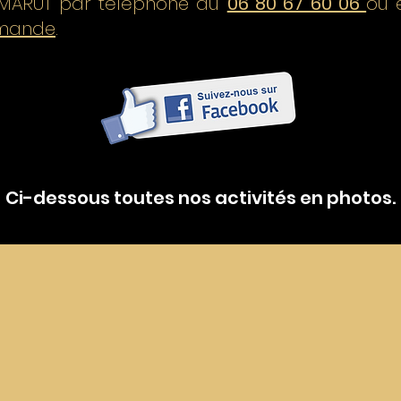
 MARUT par téléphone au
06 80 67 60 06
ou
emande
.
Ci-dessous toutes nos activités en photos.