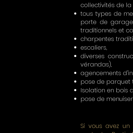
collectivités de l
tous types de men
porte de garage,
traditionnels et c
charpentes traditi
escaliers,
diverses construc
vérandas),
agencements d'inté
pose de parquet t
Isolation en bois
pose de menuiseri
Si vous avez un p