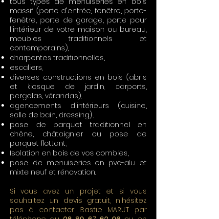
tous types de menuiseries en bois
massif (porte d'entrée, fenêtre, porte-
fenêtre, porte de garage, porte pour
l'intérieur de votre maison ou bureau,
meubles traditionnels et
contemporains),
charpentes traditionnelles,
escaliers,
diverses constructions en bois (abris
et kiosque de jardin, carports,
pergolas, vérandas),
agencements d'intérieurs (cuisine,
salle de bain, dressing),
pose de parquet traditionnel en
chêne, châtaignier ou pose de
parquet flottant,
Isolation en bois de vos combles,
pose de menuiseries en pvc-alu et
mixte neuf et rénovation.
Si vous avez un projet et si vous
souhaitez un devis gratuit, n'hésitez
pas à contacter Bastie MARUT par