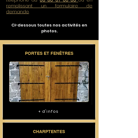
téléphone au
06 80 67 60 06
ou en
remplissant un formulaire de
demande
.
Ci-dessous toutes nos activités en
photos.
PORTES ET FENÊTRES
+ d'infos
CHARPTENTES