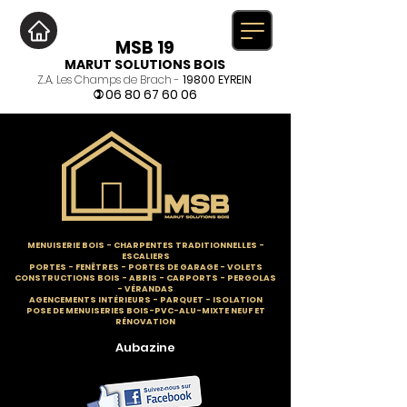
MSB 19
MARUT SOLUTIONS BOIS
Z.A. Les Champs de Brach -
19800 EYREIN
06 80 67 60 06
)
MENUISERIE BOIS
-
CHARPENTES TRADITIONNELLES
-
ESCALIERS
PORTES - FENÊTRES - PORTES DE GARAGE - VOLETS
CONSTRUCTIONS BOIS - ABRIS - CARPORTS - PERGOLAS
- VÉRANDAS
AGENCEMENTS INTÉRIEURS - PARQUET - ISOLATION
POSE DE MENUISERIES BOIS-PVC-ALU-MIXTE NEUF ET
RÉNOVATION
Aubazine