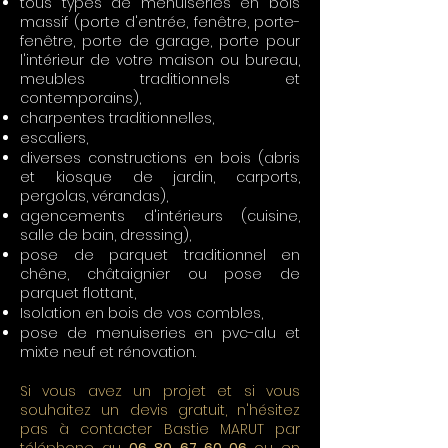
tous types de menuiseries en bois
massif (porte d'entrée, fenêtre, porte-
fenêtre, porte de garage, porte pour
l'intérieur de votre maison ou bureau,
meubles traditionnels et
contemporains),
charpentes traditionnelles,
escaliers,
diverses constructions en bois (abris
et kiosque de jardin, carports,
pergolas, vérandas),
agencements d'intérieurs (cuisine,
salle de bain, dressing),
pose de parquet traditionnel en
chêne, châtaignier ou pose de
parquet flottant,
Isolation en bois de vos combles,
pose de menuiseries en pvc-alu et
mixte neuf et rénovation.
Si vous avez un projet et si vous
souhaitez un devis gratuit, n'hésitez
pas à contacter Bastie MARUT par