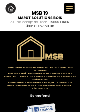
MSB 19
MARUT SOLUTIONS BOIS
Z.A. Les Champs de Brach -
19800 EYREIN
06 80 67 60 06
)
MENUISERIE BOIS
-
CHARPENTES TRADITIONNELLES
-
ESCALIERS
PORTES - FENÊTRES - PORTES DE GARAGE - VOLETS
CONSTRUCTIONS BOIS - ABRIS - CARPORTS - PERGOLAS
- VÉRANDAS
AGENCEMENTS INTÉRIEURS - PARQUET - ISOLATION
POSE DE MENUISERIES BOIS-PVC-ALU-MIXTE NEUF ET
RÉNOVATION
Bonnefond