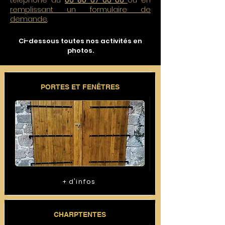
téléphone au
06 80 67 60 06
ou en
remplissant un formulaire de
demande
.
Ci-dessous toutes nos activités en
photos.
PORTES ET FENÊTRES
+ d'infos
CHARPTENTES