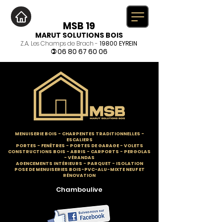
MSB 19
MARUT SOLUTIONS BOIS
Z.A. Les Champs de Brach -
19800 EYREIN
06 80 67 60 06
)
MENUISERIE BOIS
-
CHARPENTES TRADITIONNELLES
-
ESCALIERS
PORTES - FENÊTRES - PORTES DE GARAGE - VOLETS
CONSTRUCTIONS BOIS - ABRIS - CARPORTS - PERGOLAS
- VÉRANDAS
AGENCEMENTS INTÉRIEURS - PARQUET - ISOLATION
POSE DE MENUISERIES BOIS-PVC-ALU-MIXTE NEUF ET
RÉNOVATION
Chamboulive