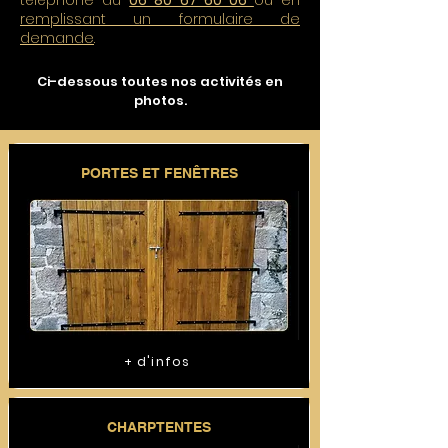
téléphone au
06 80 67 60 06
ou en
remplissant un formulaire de
demande
.
Ci-dessous toutes nos activités en
photos.
PORTES ET FENÊTRES
+ d'infos
CHARPTENTES