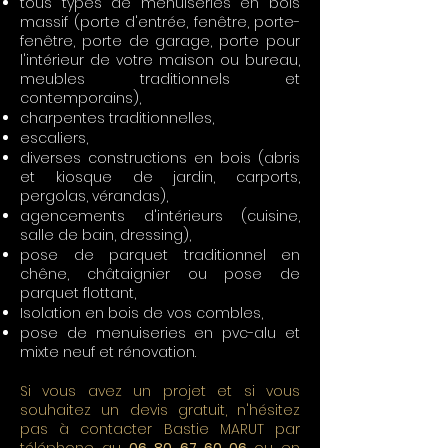
tous types de menuiseries en bois
massif (porte d'entrée, fenêtre, porte-
fenêtre, porte de garage, porte pour
l'intérieur de votre maison ou bureau,
meubles traditionnels et
contemporains),
charpentes traditionnelles,
escaliers,
diverses constructions en bois (abris
et kiosque de jardin, carports,
pergolas, vérandas),
agencements d'intérieurs (cuisine,
salle de bain, dressing),
pose de parquet traditionnel en
chêne, châtaignier ou pose de
parquet flottant,
Isolation en bois de vos combles,
pose de menuiseries en pvc-alu et
mixte neuf et rénovation.
Si vous avez un projet et si vous
souhaitez un devis gratuit, n'hésitez
pas à contacter Bastie MARUT par