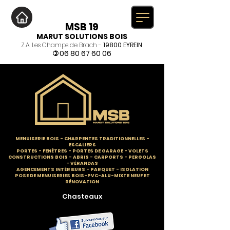
MSB 19
MARUT SOLUTIONS BOIS
Z.A. Les Champs de Brach -
19800 EYREIN
06 80 67 60 06
)
MENUISERIE BOIS
-
CHARPENTES TRADITIONNELLES
-
ESCALIERS
PORTES - FENÊTRES - PORTES DE GARAGE - VOLETS
CONSTRUCTIONS BOIS - ABRIS - CARPORTS - PERGOLAS
- VÉRANDAS
AGENCEMENTS INTÉRIEURS - PARQUET - ISOLATION
POSE DE MENUISERIES BOIS-PVC-ALU-MIXTE NEUF ET
RÉNOVATION
Chasteaux