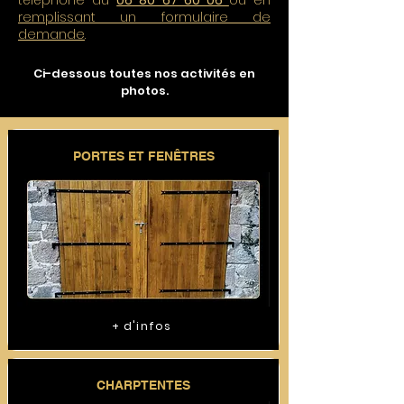
téléphone au
06 80 67 60 06
ou en
remplissant un formulaire de
demande
.
Ci-dessous toutes nos activités en
photos.
PORTES ET FENÊTRES
+ d'infos
CHARPTENTES