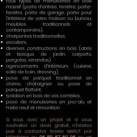
tous types de menuiseries en bois
massif (porte d'entrée, fenêtre, porte-
fenêtre, porte de garage, porte pour
l'intérieur de votre maison ou bureau,
meubles traditionnels et
contemporains),
charpentes traditionnelles,
escaliers,
diverses constructions en bois (abris
et kiosque de jardin, carports,
pergolas, vérandas),
agencements d'intérieurs (cuisine,
salle de bain, dressing),
pose de parquet traditionnel en
chêne, châtaignier ou pose de
parquet flottant,
Isolation en bois de vos combles,
pose de menuiseries en pvc-alu et
mixte neuf et rénovation.
Si vous avez un projet et si vous
souhaitez un devis gratuit, n'hésitez
pas à contacter Bastie MARUT par