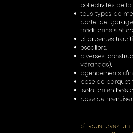
collectivités de l
tous types de men
porte de garage,
traditionnels et c
charpentes traditi
escaliers,
diverses construc
vérandas),
agencements d'inté
pose de parquet t
Isolation en bois
pose de menuiseri
Si vous avez un p