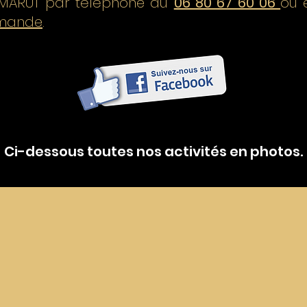
 MARUT par téléphone au
06 80 67 60 06
ou
emande
.
Ci-dessous toutes nos activités en photos.