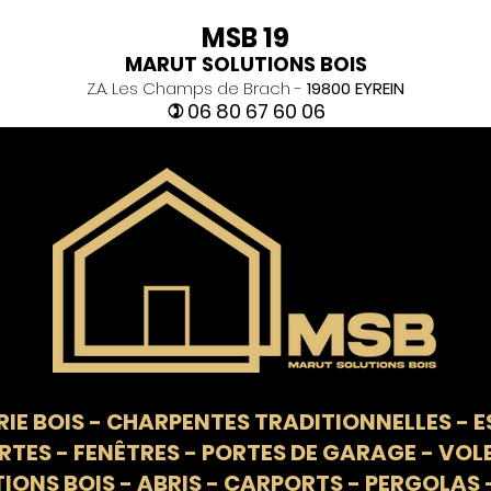
MSB 19
MARUT SOLUTIONS BOIS
Z.A. Les Champs de Brach -
19800 EYREIN
06 80 67 60 06
)
IE BOIS
-
CHARPENTES TRADITIONNELLES
-
E
RTES - FENÊTRES - PORTES DE GARAGE - VOL
ONS BOIS - ABRIS - CARPORTS - PERGOLAS