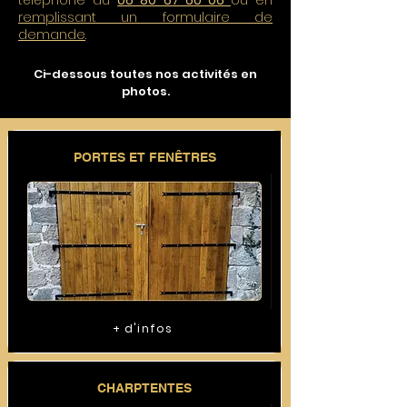
téléphone au
06 80 67 60 06
ou en
remplissant un formulaire de
demande
.
Ci-dessous toutes nos activités en
photos.
PORTES ET FENÊTRES
+ d'infos
CHARPTENTES