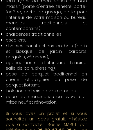
tous types de menuiseries en bois
massif (porte d'entrée, fenêtre, porte-
fenêtre, porte de garage, porte pour
l'intérieur de votre maison ou bureau,
meubles traditionnels et
contemporains),
charpentes traditionnelles,
escaliers,
diverses constructions en bois (abris
et kiosque de jardin, carports,
pergolas, vérandas),
agencements d'intérieurs (cuisine,
salle de bain, dressing),
pose de parquet traditionnel en
chêne, châtaignier ou pose de
parquet flottant,
Isolation en bois de vos combles,
pose de menuiseries en pvc-alu et
mixte neuf et rénovation.
Si vous avez un projet et si vous
souhaitez un devis gratuit, n'hésitez
pas à contacter Bastie MARUT par