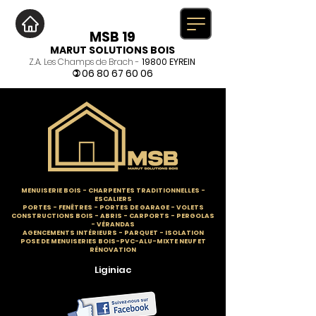
MSB 19
MARUT SOLUTIONS BOIS
Z.A. Les Champs de Brach -
19800 EYREIN
06 80 67 60 06
)
MENUISERIE BOIS
-
CHARPENTES TRADITIONNELLES
-
ESCALIERS
PORTES - FENÊTRES - PORTES DE GARAGE - VOLETS
CONSTRUCTIONS BOIS - ABRIS - CARPORTS - PERGOLAS
- VÉRANDAS
AGENCEMENTS INTÉRIEURS - PARQUET - ISOLATION
POSE DE MENUISERIES BOIS-PVC-ALU-MIXTE NEUF ET
RÉNOVATION
Liginiac