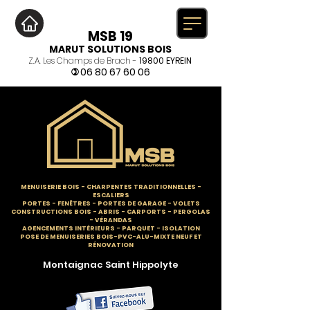
MSB 19
MARUT SOLUTIONS BOIS
Z.A. Les Champs de Brach -
19800 EYREIN
06 80 67 60 06
)
MENUISERIE BOIS
-
CHARPENTES TRADITIONNELLES
-
ESCALIERS
PORTES - FENÊTRES - PORTES DE GARAGE - VOLETS
CONSTRUCTIONS BOIS - ABRIS - CARPORTS - PERGOLAS
- VÉRANDAS
AGENCEMENTS INTÉRIEURS - PARQUET - ISOLATION
POSE DE MENUISERIES BOIS-PVC-ALU-MIXTE NEUF ET
RÉNOVATION
Montaignac Saint Hippolyte