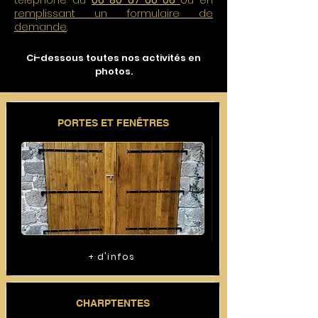
téléphone au
06 80 67 60 06
ou en
remplissant un formulaire de
demande
.
Ci-dessous toutes nos activités en
photos.
PORTES ET FENÊTRES
+ d'infos
CHARPTENTES