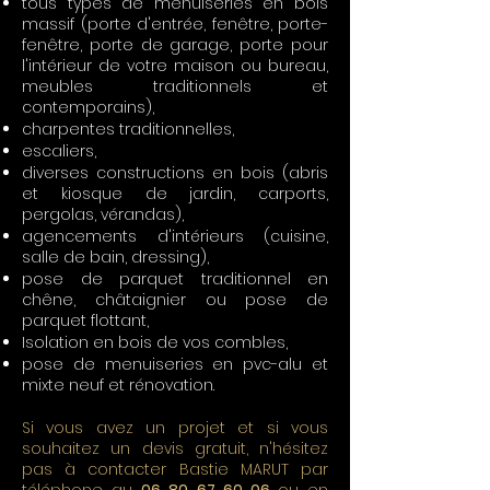
tous types de menuiseries en bois
massif (porte d'entrée, fenêtre, porte-
fenêtre, porte de garage, porte pour
l'intérieur de votre maison ou bureau,
meubles traditionnels et
contemporains),
charpentes traditionnelles,
escaliers,
diverses constructions en bois (abris
et kiosque de jardin, carports,
pergolas, vérandas),
agencements d'intérieurs (cuisine,
salle de bain, dressing),
pose de parquet traditionnel en
chêne, châtaignier ou pose de
parquet flottant,
Isolation en bois de vos combles,
pose de menuiseries en pvc-alu et
mixte neuf et rénovation.
Si vous avez un projet et si vous
souhaitez un devis gratuit, n'hésitez
pas à contacter Bastie MARUT par