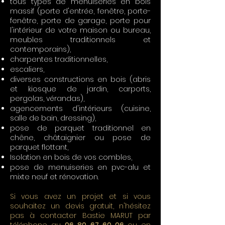
tous types de menuiseries en bois
massif (porte d'entrée, fenêtre, porte-
fenêtre, porte de garage, porte pour
l'intérieur de votre maison ou bureau,
meubles traditionnels et
contemporains),
charpentes traditionnelles,
escaliers,
diverses constructions en bois (abris
et kiosque de jardin, carports,
pergolas, vérandas),
agencements d'intérieurs (cuisine,
salle de bain, dressing),
pose de parquet traditionnel en
chêne, châtaignier ou pose de
parquet flottant,
Isolation en bois de vos combles,
pose de menuiseries en pvc-alu et
mixte neuf et rénovation.
Si vous avez un projet et si vous
souhaitez un devis gratuit, n'hésitez
pas à contacter Bastie MARUT par