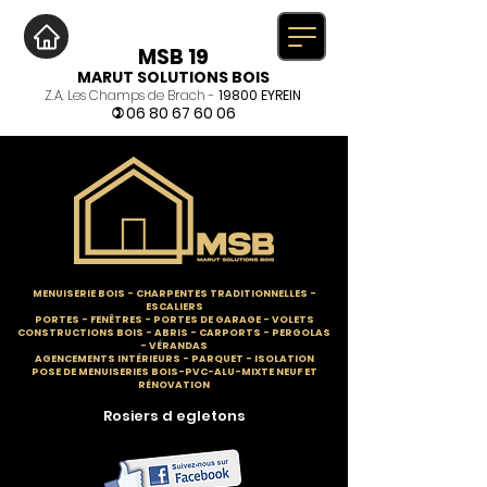
MSB 19
MARUT SOLUTIONS BOIS
Z.A. Les Champs de Brach -
19800 EYREIN
06 80 67 60 06
)
MENUISERIE BOIS
-
CHARPENTES TRADITIONNELLES
-
ESCALIERS
PORTES - FENÊTRES - PORTES DE GARAGE - VOLETS
CONSTRUCTIONS BOIS - ABRIS - CARPORTS - PERGOLAS
- VÉRANDAS
AGENCEMENTS INTÉRIEURS - PARQUET - ISOLATION
POSE DE MENUISERIES BOIS-PVC-ALU-MIXTE NEUF ET
RÉNOVATION
Rosiers d egletons