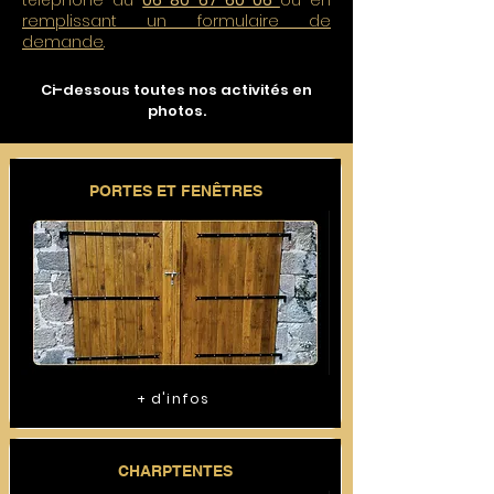
téléphone au
06 80 67 60 06
ou en
remplissant un formulaire de
demande
.
Ci-dessous toutes nos activités en
photos.
PORTES ET FENÊTRES
+ d'infos
CHARPTENTES