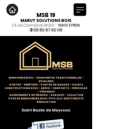
MSB 19
MARUT SOLUTIONS BOIS
Z.A. Les Champs de Brach -
19800 EYREIN
06 80 67 60 06
)
MENUISERIE BOIS
-
CHARPENTES TRADITIONNELLES
-
ESCALIERS
PORTES - FENÊTRES - PORTES DE GARAGE - VOLETS
CONSTRUCTIONS BOIS - ABRIS - CARPORTS - PERGOLAS
- VÉRANDAS
AGENCEMENTS INTÉRIEURS - PARQUET - ISOLATION
POSE DE MENUISERIES BOIS-PVC-ALU-MIXTE NEUF ET
RÉNOVATION
Saint Bazile de Meyssac