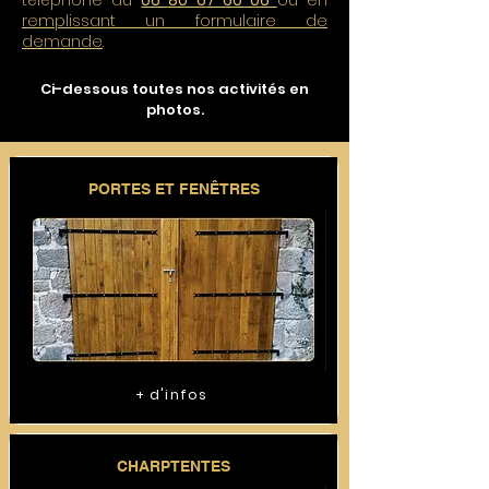
téléphone au
06 80 67 60 06
ou en
remplissant un formulaire de
demande
.
Ci-dessous toutes nos activités en
photos.
PORTES ET FENÊTRES
+ d'infos
CHARPTENTES