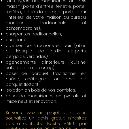
tous types de menuiseries en bois
massif (porte d'entrée, fenêtre, porte-
fenêtre, porte de garage, porte pour
l'intérieur de votre maison ou bureau,
meubles traditionnels et
contemporains),
charpentes traditionnelles,
escaliers,
diverses constructions en bois (abris
et kiosque de jardin, carports,
pergolas, vérandas),
agencements d'intérieurs (cuisine,
salle de bain, dressing),
pose de parquet traditionnel en
chêne, châtaignier ou pose de
parquet flottant,
Isolation en bois de vos combles,
pose de menuiseries en pvc-alu et
mixte neuf et rénovation.
Si vous avez un projet et si vous
souhaitez un devis gratuit, n'hésitez
pas à contacter Bastie MARUT par