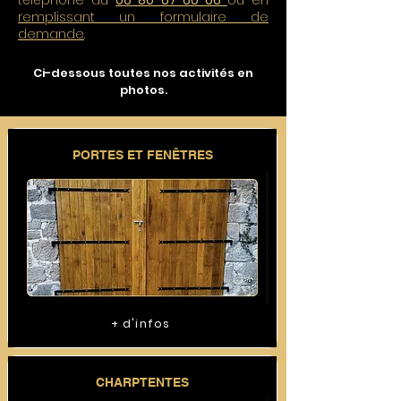
téléphone au
06 80 67 60 06
ou en
remplissant un formulaire de
demande
.
Ci-dessous toutes nos activités en
photos.
PORTES ET FENÊTRES
+ d'infos
CHARPTENTES