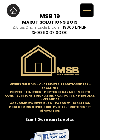
MSB 19
MARUT SOLUTIONS BOIS
Z.A. Les Champs de Brach -
19800 EYREIN
06 80 67 60 06
)
MENUISERIE BOIS
-
CHARPENTES TRADITIONNELLES
-
ESCALIERS
PORTES - FENÊTRES - PORTES DE GARAGE - VOLETS
CONSTRUCTIONS BOIS - ABRIS - CARPORTS - PERGOLAS
- VÉRANDAS
AGENCEMENTS INTÉRIEURS - PARQUET - ISOLATION
POSE DE MENUISERIES BOIS-PVC-ALU-MIXTE NEUF ET
RÉNOVATION
Saint Germain Lavolps