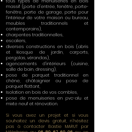
tous types de menuiseries en bois
massif (porte d'entrée, fenêtre, porte-
fenêtre, porte de garage, porte pour
l'intérieur de votre maison ou bureau,
meubles traditionnels et
contemporains),
charpentes traditionnelles,
escaliers,
diverses constructions en bois (abris
et kiosque de jardin, carports,
pergolas, vérandas),
agencements d'intérieurs (cuisine,
salle de bain, dressing),
pose de parquet traditionnel en
chêne, châtaignier ou pose de
parquet flottant,
Isolation en bois de vos combles,
pose de menuiseries en pvc-alu et
mixte neuf et rénovation.
Si vous avez un projet et si vous
souhaitez un devis gratuit, n'hésitez
pas à contacter Bastie MARUT par