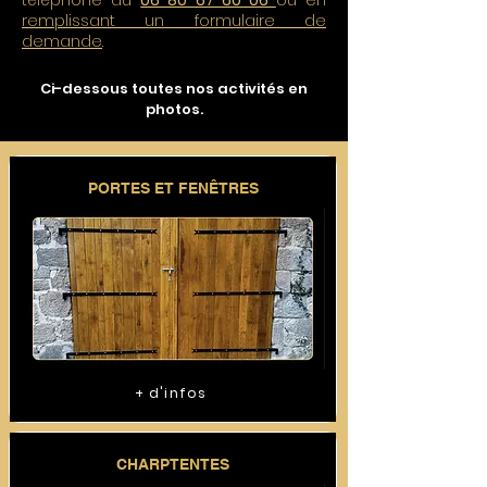
téléphone au
06 80 67 60 06
ou en
remplissant un formulaire de
demande
.
Ci-dessous toutes nos activités en
photos.
PORTES ET FENÊTRES
+ d'infos
CHARPTENTES