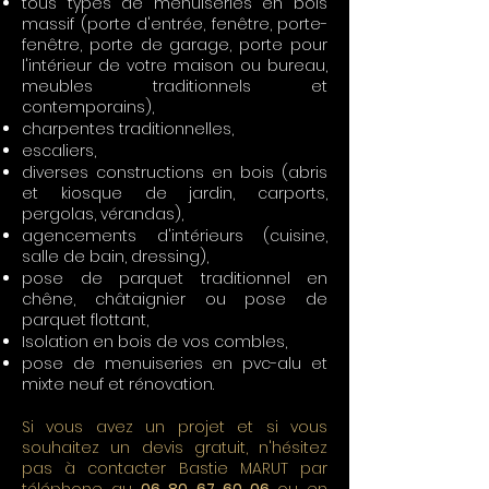
tous types de menuiseries en bois
massif (porte d'entrée, fenêtre, porte-
fenêtre, porte de garage, porte pour
l'intérieur de votre maison ou bureau,
meubles traditionnels et
contemporains),
charpentes traditionnelles,
escaliers,
diverses constructions en bois (abris
et kiosque de jardin, carports,
pergolas, vérandas),
agencements d'intérieurs (cuisine,
salle de bain, dressing),
pose de parquet traditionnel en
chêne, châtaignier ou pose de
parquet flottant,
Isolation en bois de vos combles,
pose de menuiseries en pvc-alu et
mixte neuf et rénovation.
Si vous avez un projet et si vous
souhaitez un devis gratuit, n'hésitez
pas à contacter Bastie MARUT par