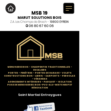
MSB 19
MARUT SOLUTIONS BOIS
Z.A. Les Champs de Brach -
19800 EYREIN
06 80 67 60 06
)
MENUISERIE BOIS
-
CHARPENTES TRADITIONNELLES
-
ESCALIERS
PORTES - FENÊTRES - PORTES DE GARAGE - VOLETS
CONSTRUCTIONS BOIS - ABRIS - CARPORTS - PERGOLAS
- VÉRANDAS
AGENCEMENTS INTÉRIEURS - PARQUET - ISOLATION
POSE DE MENUISERIES BOIS-PVC-ALU-MIXTE NEUF ET
RÉNOVATION
Saint Martial Entraygues