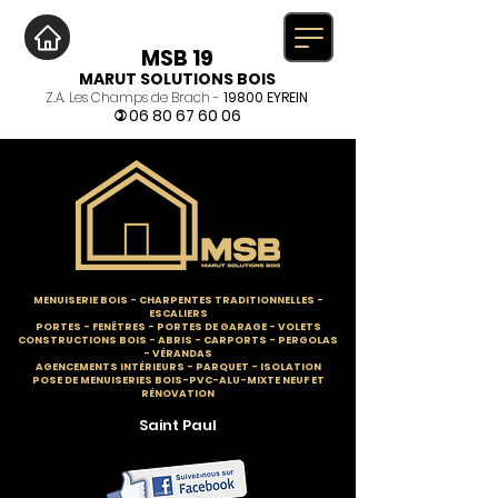
MSB 19
MARUT SOLUTIONS BOIS
Z.A. Les Champs de Brach -
19800 EYREIN
06 80 67 60 06
)
MENUISERIE BOIS
-
CHARPENTES TRADITIONNELLES
-
ESCALIERS
PORTES - FENÊTRES - PORTES DE GARAGE - VOLETS
CONSTRUCTIONS BOIS - ABRIS - CARPORTS - PERGOLAS
- VÉRANDAS
AGENCEMENTS INTÉRIEURS - PARQUET - ISOLATION
POSE DE MENUISERIES BOIS-PVC-ALU-MIXTE NEUF ET
RÉNOVATION
Saint Paul