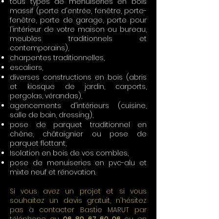
tous types de menuiseries en bois
massif (porte d'entrée, fenêtre, porte-
fenêtre, porte de garage, porte pour
l'intérieur de votre maison ou bureau,
meubles traditionnels et
contemporains),
charpentes traditionnelles,
escaliers,
diverses constructions en bois (abris
et kiosque de jardin, carports,
pergolas, vérandas),
agencements d'intérieurs (cuisine,
salle de bain, dressing),
pose de parquet traditionnel en
chêne, châtaignier ou pose de
parquet flottant,
Isolation en bois de vos combles,
pose de menuiseries en pvc-alu et
mixte neuf et rénovation.
Si vous avez un projet et si vous
souhaitez un devis gratuit, n'hésitez
pas à contacter Bastie MARUT par