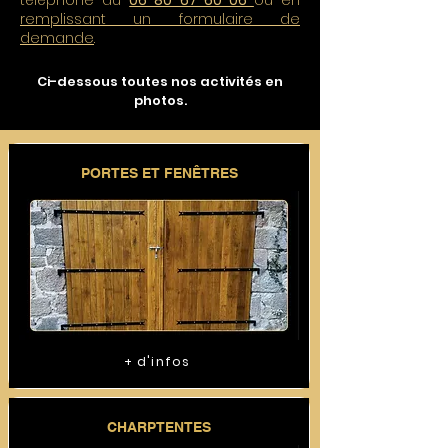
téléphone au
06 80 67 60 06
ou en
remplissant un formulaire de
demande
.
Ci-dessous toutes nos activités en
photos.
PORTES ET FENÊTRES
+ d'infos
CHARPTENTES