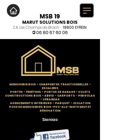
MSB 19
MARUT SOLUTIONS BOIS
Z.A. Les Champs de Brach -
19800 EYREIN
06 80 67 60 06
)
MENUISERIE BOIS
-
CHARPENTES TRADITIONNELLES
-
ESCALIERS
PORTES - FENÊTRES - PORTES DE GARAGE - VOLETS
CONSTRUCTIONS BOIS - ABRIS - CARPORTS - PERGOLAS
- VÉRANDAS
AGENCEMENTS INTÉRIEURS - PARQUET - ISOLATION
POSE DE MENUISERIES BOIS-PVC-ALU-MIXTE NEUF ET
RÉNOVATION
Sioniac