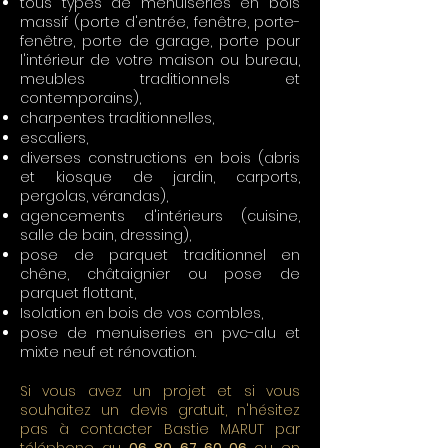
tous types de menuiseries en bois
massif (porte d'entrée, fenêtre, porte-
fenêtre, porte de garage, porte pour
l'intérieur de votre maison ou bureau,
meubles traditionnels et
contemporains),
charpentes traditionnelles,
escaliers,
diverses constructions en bois (abris
et kiosque de jardin, carports,
pergolas, vérandas),
agencements d'intérieurs (cuisine,
salle de bain, dressing),
pose de parquet traditionnel en
chêne, châtaignier ou pose de
parquet flottant,
Isolation en bois de vos combles,
pose de menuiseries en pvc-alu et
mixte neuf et rénovation.
Si vous avez un projet et si vous
souhaitez un devis gratuit, n'hésitez
pas à contacter Bastie MARUT par