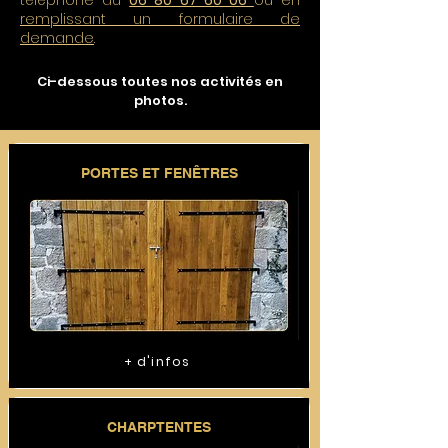
téléphone au
06 80 67 60 06
ou en
remplissant un formulaire de
demande
.
Ci-dessous toutes nos activités en
photos.
PORTES ET FENÊTRES
+ d'infos
CHARPTENTES